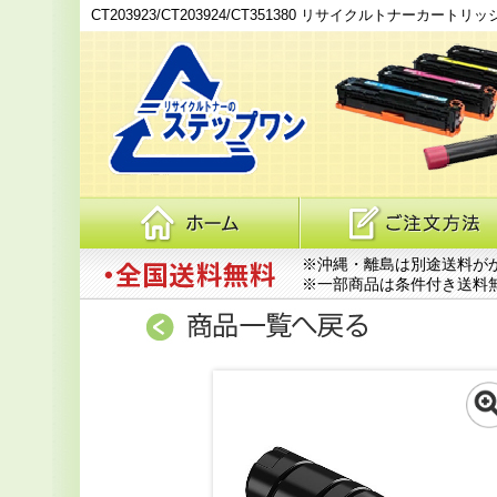
CT203923/CT203924/CT351380 リサイクルトナーカートリッジ F
※沖縄・離島は別途送料が
※一部商品は条件付き送料