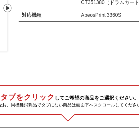
CT351380（ドラムカー
対応機種
ApeosPrint 3360S
CT351380（ドラムカートリッジ）
タブをクリック
してご希望の商品をご選択ください。
なお、同機種消耗品でタブにない商品は画面下へスクロールしてくださ