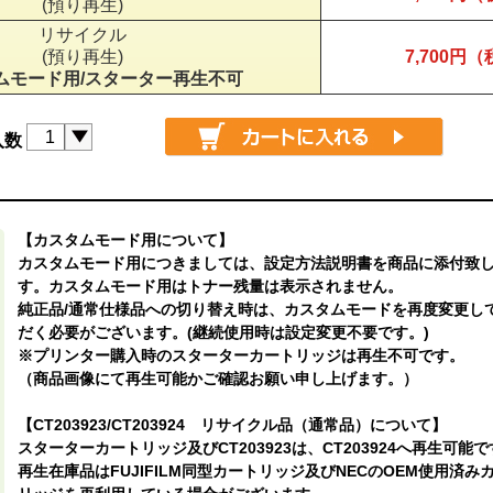
(預り再生)
リサイクル
(預り再生)
7,700円
ムモード用/スターター再生不可
入数
【カスタムモード用について】
カスタムモード用につきましては、設定方法説明書を商品に添付致
す。カスタムモード用はトナー残量は表示されません。
純正品/通常仕様品への切り替え時は、カスタムモードを再度変更し
だく必要がございます。(継続使用時は設定変更不要です。)
※プリンター購入時のスターターカートリッジは再生不可です。
（商品画像にて再生可能かご確認お願い申し上げます。）
【CT203923/CT203924 リサイクル品（通常品）について】
スターターカートリッジ及びCT203923は、CT203924へ再生可能
再生在庫品はFUJIFILM同型カートリッジ及びNECのOEM使用済み