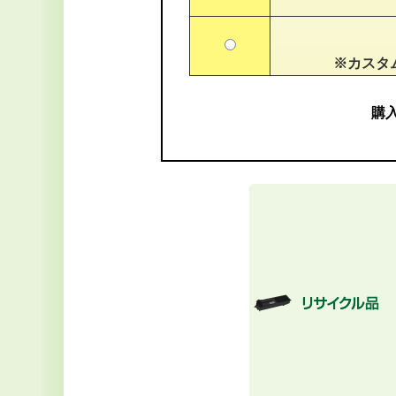
※カスタ
購