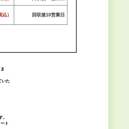
（税込）
回収後
10営業日
しま
ていた
です。
カート