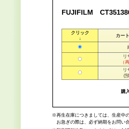
FUJIFILM CT3
クリック
カー
↓
リ
（
リ
(
購
※再生在庫につきましては、生産中
お急ぎの際は、必ず納期をお問い