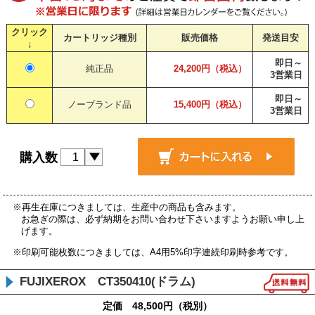
クリック
カートリッジ種別
販売価格
発送目安
↓
即日～
純正品
24,200円（税込）
3営業日
即日～
ノーブランド品
15,400円（税込）
3営業日
購入数
※再生在庫につきましては、生産中の商品も含みます。
お急ぎの際は、必ず納期をお問い合わせ下さいますようお願い申し上
げます。
※印刷可能枚数につきましては、A4用5%印字連続印刷時参考です。
FUJIXEROX CT350410(ドラム)
定価 48,500円（税別）