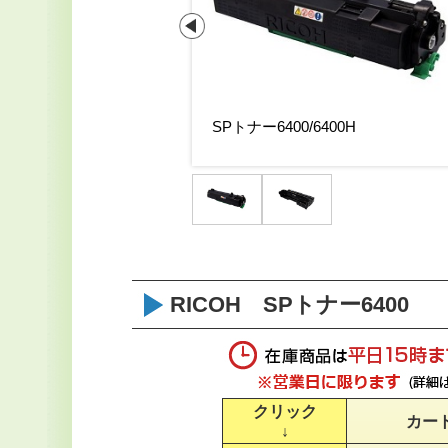
ットP6000
SPトナー6400/6400H
RICOH SPトナー6400
クリック
カー
↓