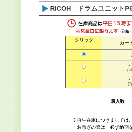
RICOH ドラムユニットP6
クリック
カー
↓
リ
（
リ
(
購入数
※再生在庫につきましては
お急ぎの際は、必ず納期