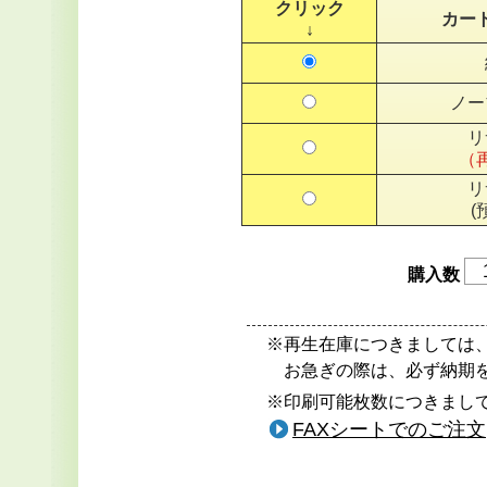
クリック
カー
↓
ノー
リ
（
リ
(
購入数
※再生在庫につきましては
お急ぎの際は、必ず納期
※印刷可能枚数につきまして
FAXシートでのご注文