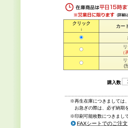
クリック
カー
↓
リ
（
リ
(
購入数
※再生在庫につきましては
お急ぎの際は、必ず納期
※印刷可能枚数につきまして
FAXシートでのご注文