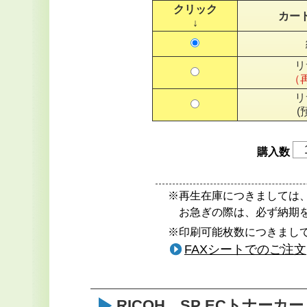
クリック
カー
↓
リ
（
リ
(
購入数
※再生在庫につきましては
お急ぎの際は、必ず納期
※印刷可能枚数につきまして
FAXシートでのご注文
RICOH SP ECトナーカー