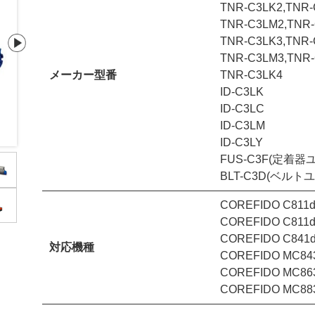
TNR-C3LK2,TNR-
TNR-C3LM2,TNR-
TNR-C3LK3,TNR-
TNR-C3LM3,TNR-
メーカー型番
TNR-C3LK4
ID-C3LK
ID-C3LC
TNR-C3LC1/C3LC2/C3LC3
TNR-C3LM1/C3L
ID-C3LM
ID-C3LY
FUS-C3F(定着器
BLT-C3D(ベルト
COREFIDO C811
COREFIDO C811d
COREFIDO C841
対応機種
COREFIDO MC843
COREFIDO MC863
COREFIDO MC883