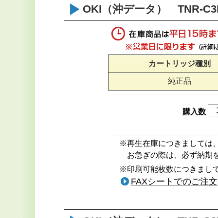
OKI（沖データ） TNR-C
カートリッジ種別
純正品
購入数
※再生在庫につきましては
お急ぎの際は、必ず納期
※印刷可能枚数につきまして
FAXシートでのご注文