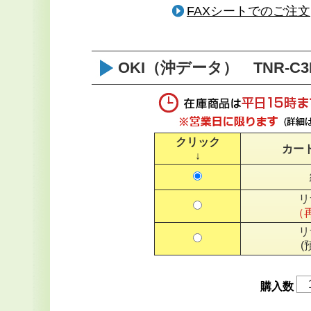
FAXシートでのご注文
OKI（沖データ） TNR-C
クリック
カー
↓
リ
（
リ
(
購入数