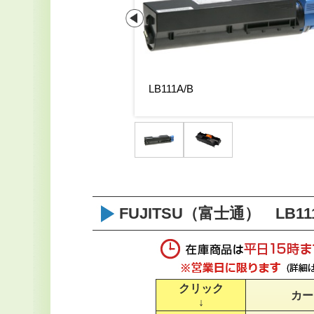
トリッジLB111
LB111A/B
FUJITSU（富士通） LB11
クリック
カー
↓