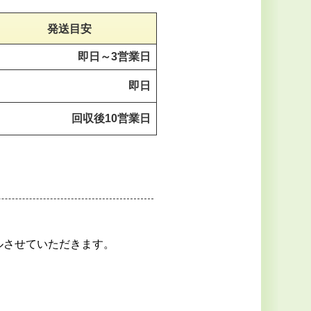
発送目安
即日～
3営業日
即日
回収後
10営業日
ルさせていただきます。