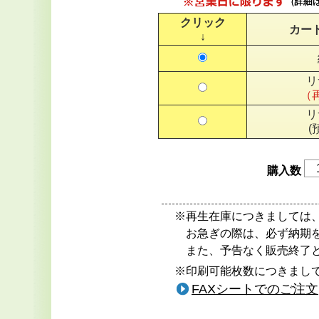
クリック
カー
↓
リ
（
リ
(
購入数
※再生在庫につきましては
お急ぎの際は、必ず納期
また、予告なく販売終了
※印刷可能枚数につきまして
FAXシートでのご注文