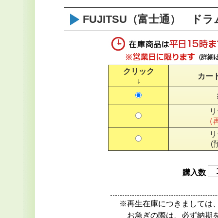
FUJITSU（富士通） ドラ
クリック
カー
↓
リ
（
リ
(
購入数
※再生在庫につきましては
お急ぎの際は、必ず納期