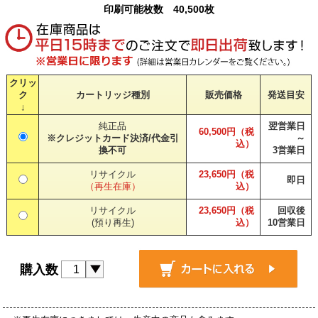
印刷可能枚数 40,500枚
クリッ
ク
カートリッジ種別
販売価格
発送目安
↓
純正品
翌営業日
60,500円（税
※クレジットカード決済/代金引
～
込）
換不可
3営業日
リサイクル
23,650円（税
即日
（再生在庫）
込）
リサイクル
23,650円（税
回収後
(預り再生)
込）
10営業日
購入数