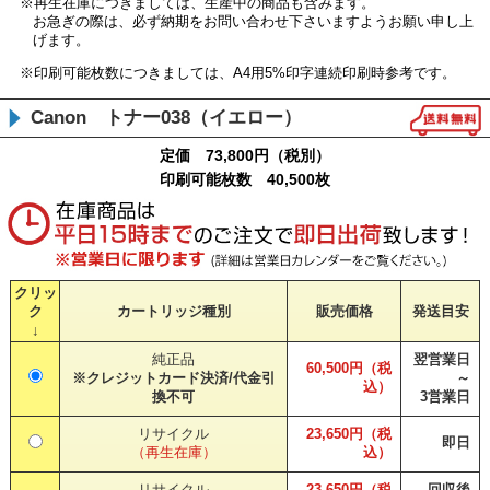
※再生在庫につきましては、生産中の商品も含みます。
お急ぎの際は、必ず納期をお問い合わせ下さいますようお願い申し上
げます。
※印刷可能枚数につきましては、A4用5%印字連続印刷時参考です。
Canon トナー038（イエロー）
定価 73,800円（税別）
印刷可能枚数 40,500枚
クリッ
ク
カートリッジ種別
販売価格
発送目安
↓
純正品
翌営業日
60,500円（税
※クレジットカード決済/代金引
～
込）
換不可
3営業日
リサイクル
23,650円（税
即日
（再生在庫）
込）
リサイクル
23,650円（税
回収後