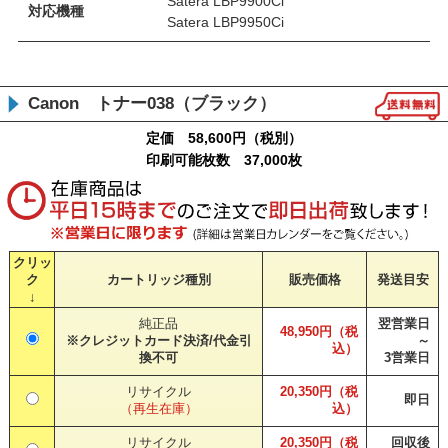
Satera LBP9900Ci
対応機種
Satera LBP9950Ci
Canon トナー038（ブラック）
定価 58,600円（税別）
印刷可能枚数 37,000枚
クリッ
ク
カートリッジ種別
販売価格
発送目安
↓
純正品
翌営業日
48,950円（税
※クレジットカード決済/代金引
～
込）
換不可
3営業日
リサイクル
20,350円（税
即日
（再生在庫）
込）
リサイクル
20,350円（税
回収後