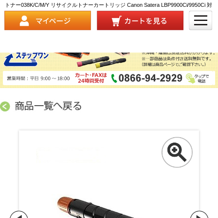
トナー038K/C/M/Y リサイクルトナーカートリッジ Canon Satera LBP9900Ci/9950Ci 対
応 商品詳細