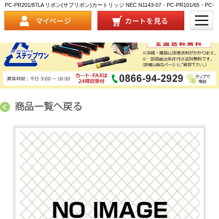
PC-PR201/87LA リボン(サブリボン)カートリッジ NEC N1143-07・PC-PR101/65・PC-
PR201/65LA/87LA・PC-PR700(JH/XH)・PR-D201HX/D700JX(2)/D700XX 対応 商品
詳細